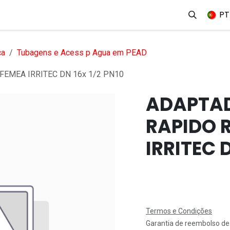
erviços
Produtos
Mercados
Ajuda
Empregos
PT
ca
Tubagens e Acess p Agua em PEAD
EMEA IRRITEC DN 16x 1/2 PN10
ADAPTAD
RAPIDO 
IRRITEC D
Termos e Condições
Garantia de reembolso de