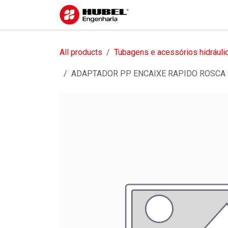
Pular para o conteúdo
Início
Sobre nós
S
All products
Tubagens e acessórios hidráuli
ADAPTADOR PP ENCAIXE RAPIDO ROSCA F