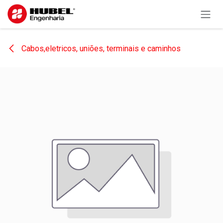
Pular para o conteúdo
Cabos,eletricos, uniões, terminais e caminhos