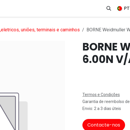
erviços
Produtos
Mercados
Ajuda
Empregos
PT
eletricos, uniões, terminais e caminhos
BORNE Weidmuller W
BORNE W
6.00N V/
Termos e Condições
Garantia de reembolso de
Envio: 2 a 3 dias úteis
Contacte-nos