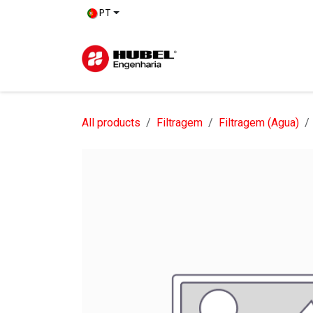
Pular para o conteúdo
PT
Início
Sob
All products
Filtragem
Filtragem (Agua)