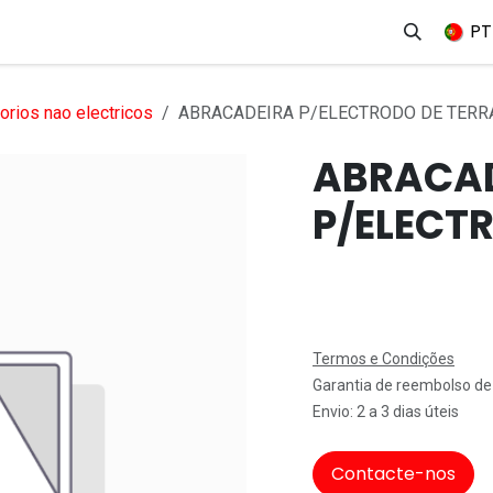
erviços
Produtos
Mercados
Ajuda
Empregos
PT
rios nao electricos
ABRACADEIRA P/ELECTRODO DE TERR
ABRACA
P/ELECT
Termos e Condições
Garantia de reembolso de
Envio: 2 a 3 dias úteis
Contacte-nos