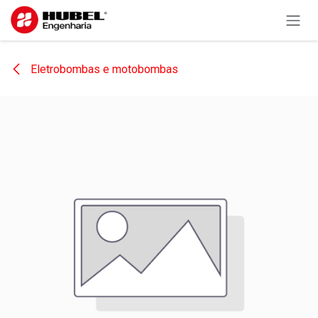
Pular para o conteúdo
Eletrobombas e motobombas