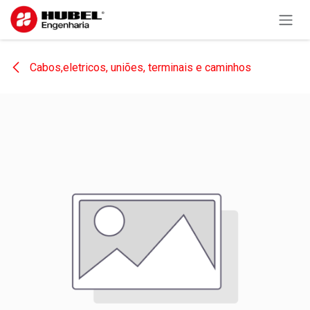
Pular para o conteúdo
Cabos,eletricos, uniões, terminais e caminhos