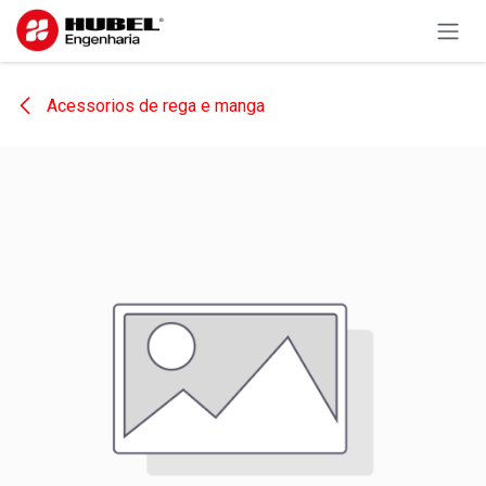
Pular para o conteúdo
Acessorios de rega e manga