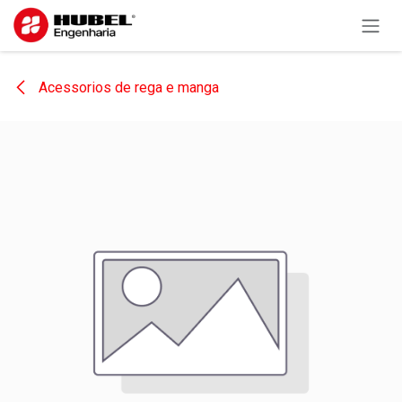
Pular para o conteúdo
Acessorios de rega e manga