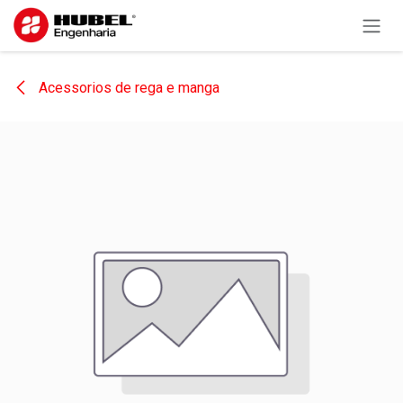
Pular para o conteúdo
Acessorios de rega e manga