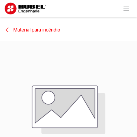
Pular para o conteúdo
Material para incêndio