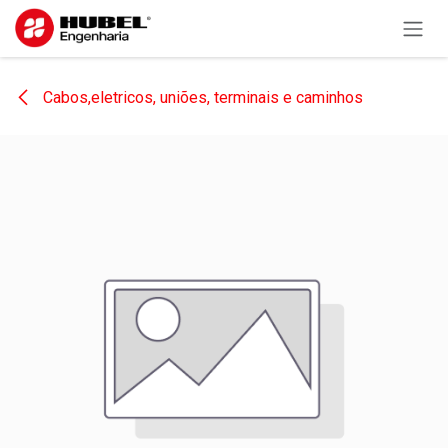
Pular para o conteúdo
Cabos,eletricos, uniões, terminais e caminhos