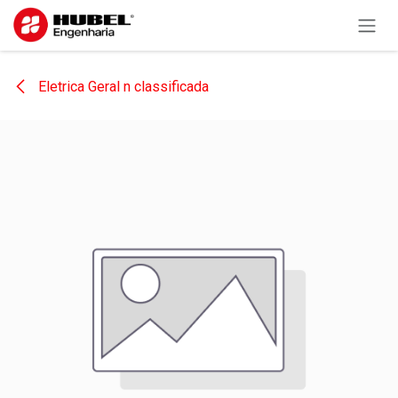
Pular para o conteúdo
Eletrica Geral n classificada