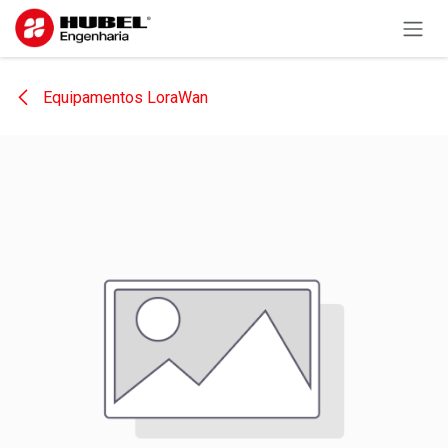
Pular para o conteúdo
Equipamentos LoraWan