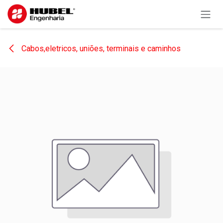
Pular para o conteúdo
Cabos,eletricos, uniões, terminais e caminhos