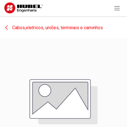
Pular para o conteúdo
Cabos,eletricos, uniões, terminais e caminhos