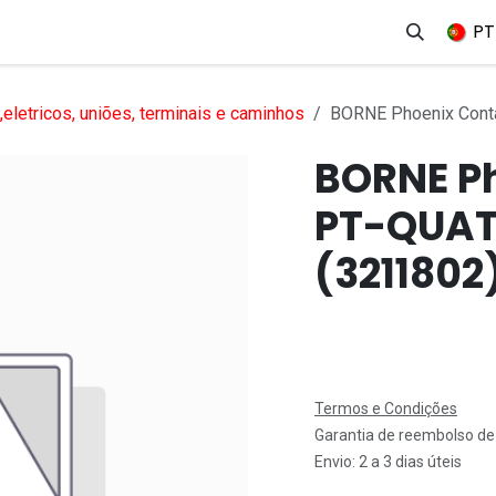
erviços
Produtos
Mercados
Ajuda
Empregos
PT
eletricos, uniões, terminais e caminhos
BORNE Phoenix Cont
BORNE P
PT-QUAT
(3211802
Termos e Condições
Garantia de reembolso de
Envio: 2 a 3 dias úteis