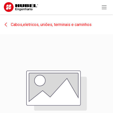
Pular para o conteúdo
Cabos,eletricos, uniões, terminais e caminhos