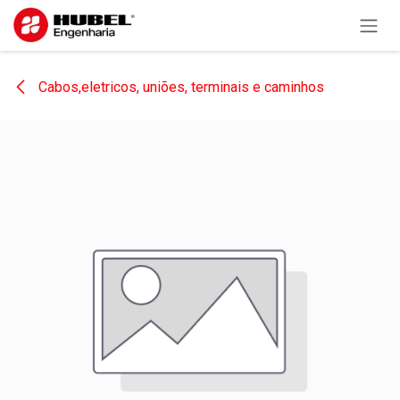
Pular para o conteúdo
Cabos,eletricos, uniões, terminais e caminhos