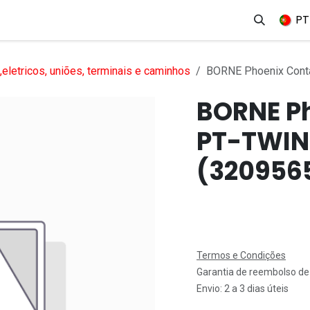
erviços
Produtos
Mercados
Ajuda
Empregos
PT
eletricos, uniões, terminais e caminhos
BORNE Phoenix Conta
BORNE P
PT-TWIN 
(320956
Termos e Condições
Garantia de reembolso de
Envio: 2 a 3 dias úteis