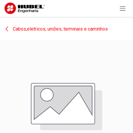
Pular para o conteúdo
Cabos,eletricos, uniões, terminais e caminhos