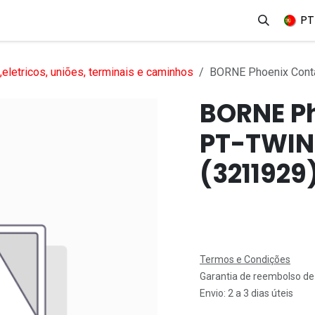
erviços
Produtos
Mercados
Ajuda
Empregos
PT
eletricos, uniões, terminais e caminhos
BORNE Phoenix Cont
BORNE P
PT-TWIN
(3211929
Termos e Condições
Garantia de reembolso de
Envio: 2 a 3 dias úteis