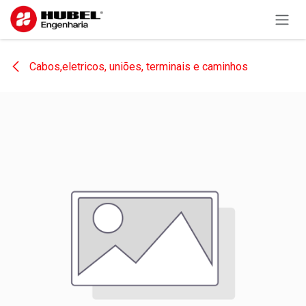
Pular para o conteúdo
Cabos,eletricos, uniões, terminais e caminhos