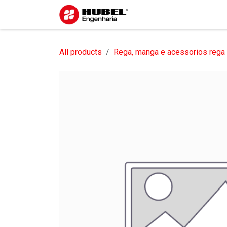
Pular para o conteúdo
Início
Sobre nós
S
All products
Rega, manga e acessorios rega