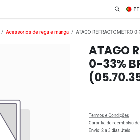
erviços
Produtos
Mercados
Ajuda
Empregos
PT
Acessorios de rega e manga
ATAGO REFRACTOMETRO 0-3
ATAGO 
0-33% B
(05.70.3
Termos e Condições
Garantia de reembolso de
Envio: 2 a 3 dias úteis