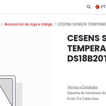
erviços
Produtos
Mercados
Ajuda
Empregos
PT
Acessorios de rega e manga
CESENS SENSOR TEMPERATU
CESENS 
TEMPERA
DS18B20T
Termos e Condições
Garantia de reembolso de
Envio: 2 a 3 dias úteis