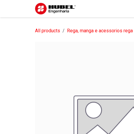
Pular para o conteúdo
Início
Sobre nós
S
All products
Rega, manga e acessorios rega