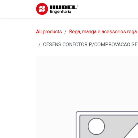
Pular para o conteúdo
Início
Sobre nós
S
All products
Rega, manga e acessorios rega
CESENS CONECTOR P/COMPROVACAO SEN