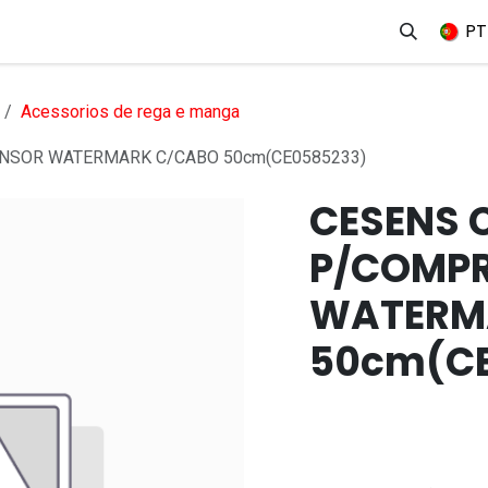
erviços
Produtos
Mercados
Ajuda
Empregos
PT
Acessorios de rega e manga
SOR WATERMARK C/CABO 50cm(CE0585233)
CESENS 
P/COMP
WATERM
50cm(CE