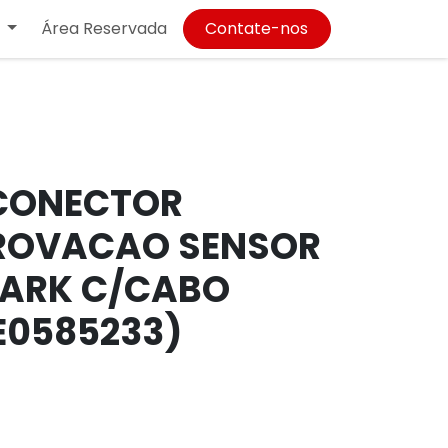
Área Reservada
Contate-nos
CONECTOR
ROVACAO SENSOR
ARK C/CABO
0585233)