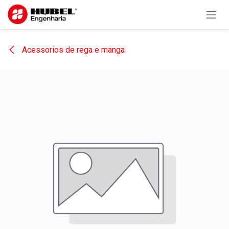
Pular para o conteúdo
Acessorios de rega e manga