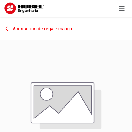
Pular para o conteúdo
Acessorios de rega e manga