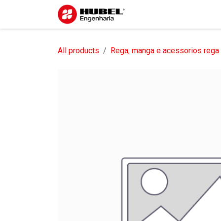
Pular para o conteúdo
Início
Sobre nós
S
All products
Rega, manga e acessorios rega