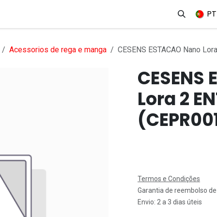
erviços
Produtos
Mercados
Ajuda
Empregos
PT
Acessorios de rega e manga
CESENS ESTACAO Nano Lor
CESENS 
Lora 2 
(CEPR00
Termos e Condições
Garantia de reembolso de
Envio: 2 a 3 dias úteis