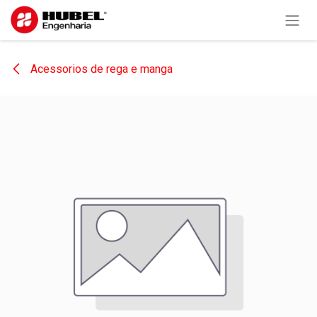
Pular para o conteúdo
Acessorios de rega e manga