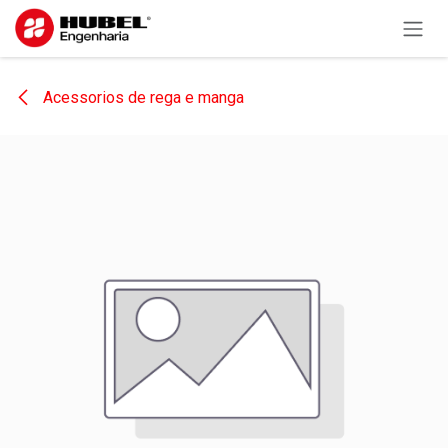
Pular para o conteúdo
Acessorios de rega e manga