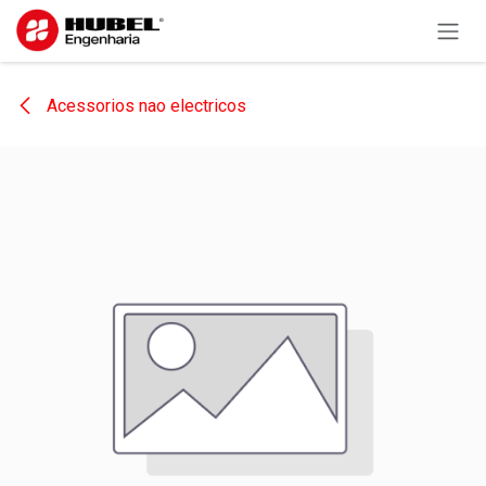
Pular para o conteúdo
Acessorios nao electricos