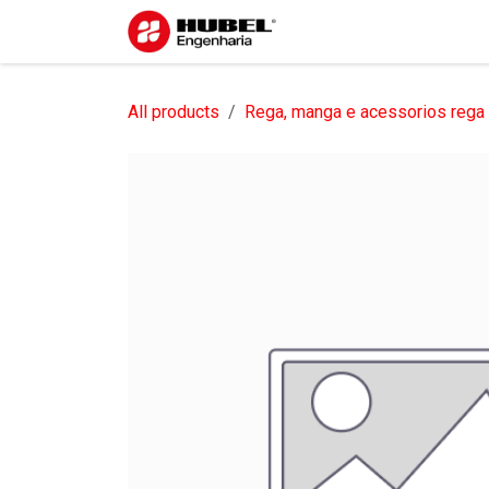
Pular para o conteúdo
Início
Sobre nós
S
All products
Rega, manga e acessorios rega