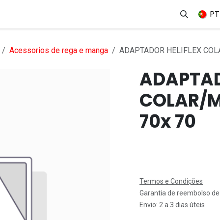
erviços
Produtos
Mercados
Ajuda
Empregos
PT
Acessorios de rega e manga
ADAPTADOR HELIFLEX COL
ADAPTAD
COLAR/
70x 70
Termos e Condições
Garantia de reembolso de
Envio: 2 a 3 dias úteis