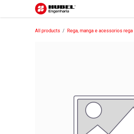
Pular para o conteúdo
Início
Sobre nós
S
All products
Rega, manga e acessorios rega