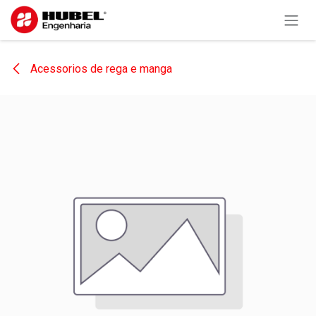
Pular para o conteúdo
Acessorios de rega e manga