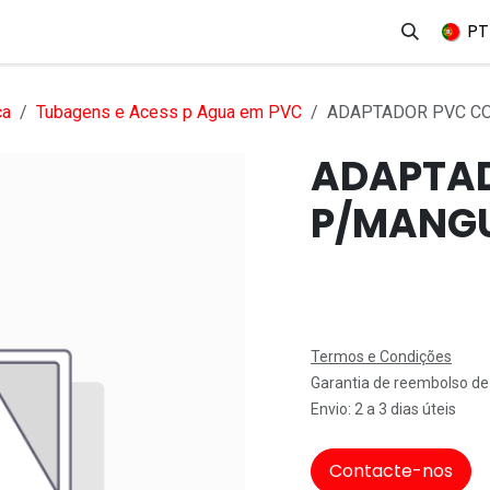
erviços
Produtos
Mercados
Ajuda
Empregos
PT
ca
Tubagens e Acess p Agua em PVC
ADAPTADOR PVC CO
ADAPTAD
P/MANGU
Termos e Condições
Garantia de reembolso de
Envio: 2 a 3 dias úteis
Contacte-nos