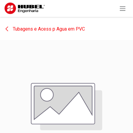
Pular para o conteúdo
Tubagens e Acess p Agua em PVC