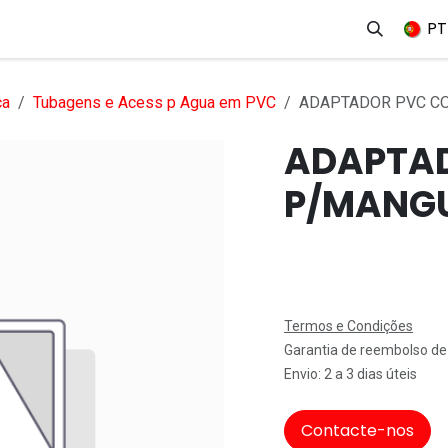
erviços
Produtos
Mercados
Ajuda
Empregos
PT
ca
Tubagens e Acess p Agua em PVC
ADAPTADOR PVC CO
ADAPTAD
P/MANGU
Termos e Condições
Garantia de reembolso de
Envio: 2 a 3 dias úteis
Contacte-nos