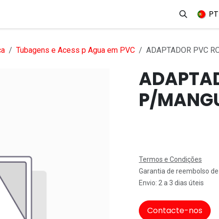
erviços
Produtos
Mercados
Ajuda
Empregos
PT
ca
Tubagens e Acess p Agua em PVC
ADAPTADOR PVC RO
ADAPTA
P/MANGU
Termos e Condições
Garantia de reembolso de
Envio: 2 a 3 dias úteis
Contacte-nos