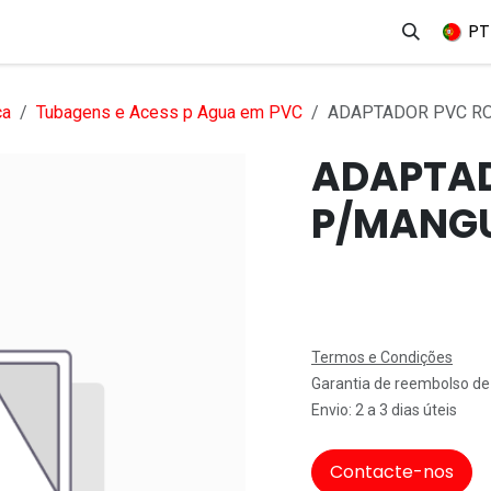
erviços
Produtos
Mercados
Ajuda
Empregos
PT
ca
Tubagens e Acess p Agua em PVC
ADAPTADOR PVC RO
ADAPTA
P/MANGU
Termos e Condições
Garantia de reembolso de
Envio: 2 a 3 dias úteis
Contacte-nos