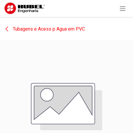
Pular para o conteúdo
Tubagens e Acess p Agua em PVC