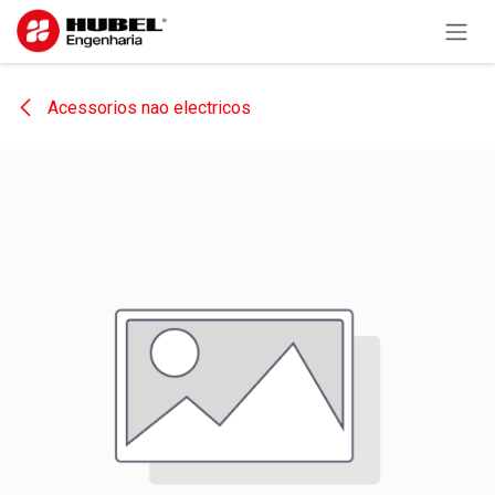
Pular para o conteúdo
Acessorios nao electricos