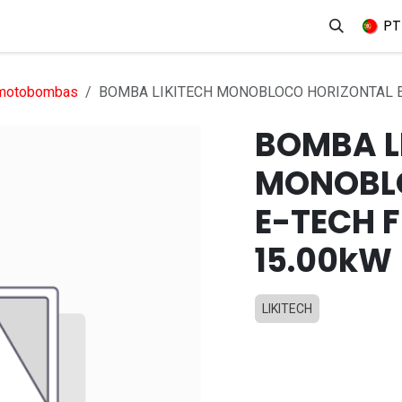
erviços
Produtos
Mercados
Ajuda
Empregos
PT
 motobombas
BOMBA LIKITECH MONOBLOCO HORIZONTAL E-
BOMBA L
MONOBL
E-TECH F
15.00kW
LIKITECH