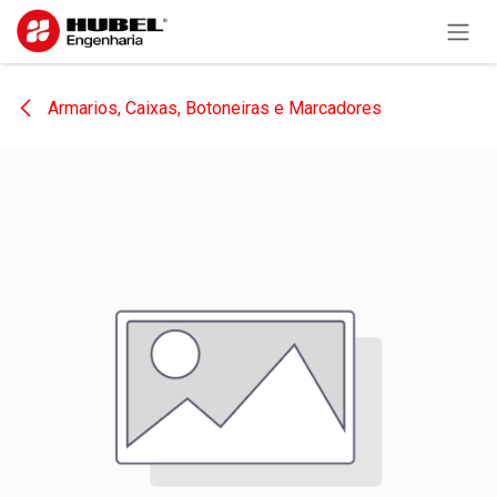
Pular para o conteúdo
Armarios, Caixas, Botoneiras e Marcadores