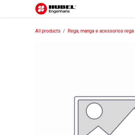
Pular para o conteúdo
Início
Sobre nós
S
All products
Rega, manga e acessorios rega