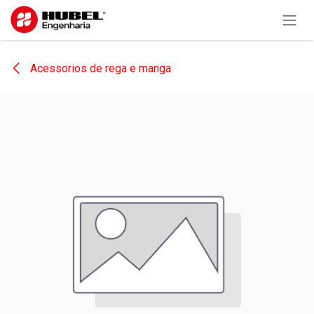
Pular para o conteúdo
Acessorios de rega e manga