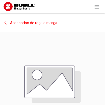
Pular para o conteúdo
Acessorios de rega e manga