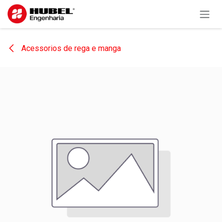
Pular para o conteúdo
Acessorios de rega e manga