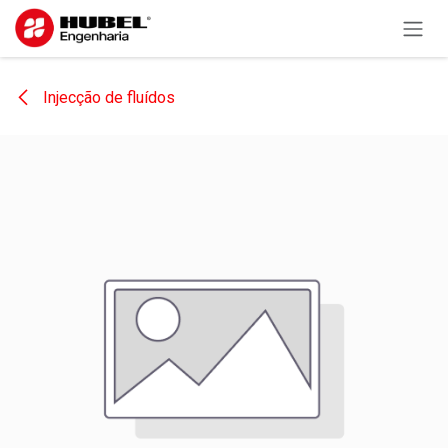
Pular para o conteúdo
Injecção de fluídos