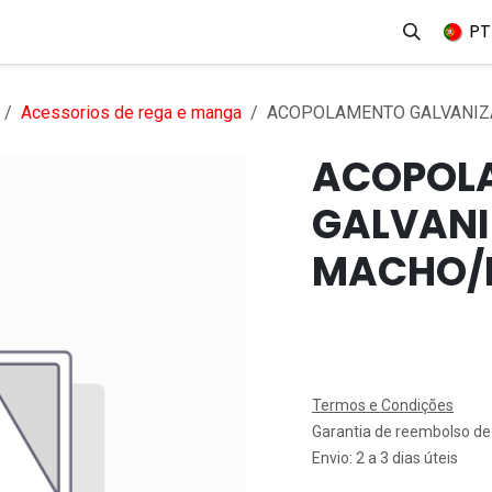
erviços
Produtos
Mercados
Ajuda
Empregos
PT
Acessorios de rega e manga
ACOPOLAMENTO GALVANIZ
ACOPOL
GALVAN
MACHO/F
Termos e Condições
Garantia de reembolso de
Envio: 2 a 3 dias úteis