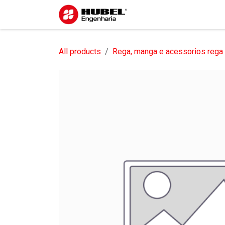
Pular para o conteúdo
Início
Sobre nós
S
All products
Rega, manga e acessorios rega